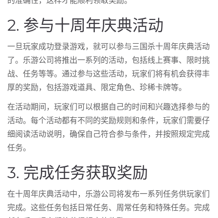
的准确性，这样才能顺利领取奖励。
2. 参与十周年庆典活动
一旦玩家成功登录游戏，就可以参与三国杀十周年庆典活动
了。乐游公司将推出一系列的活动，包括线上赛事、限时挑
战、任务等等。通过参与这些活动，玩家们将有机会获得丰
厚的奖励，包括游戏道具、限定角色、珍稀卡牌等。
在活动期间，玩家们可以根据自己的时间和兴趣选择参与的
活动。每个活动都有不同的奖励规则和条件，玩家们需要仔
细阅读活动说明，确保自己符合参与条件，并按照规定完成
任务。
3. 完成任务获取奖励
在十周年庆典活动中，乐游公司将发布一系列任务供玩家们
完成。这些任务包括日常任务、周常任务和特殊任务。完成