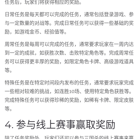
任务后，玩家们将获得相应的奖励。
日常任务是每天都可以完成的任务，通常包括登录游戏、参
与一定数量的对战等。完成日常任务可以获得一些基础的奖
励，如游戏金币、经验值等。
周常任务是每周可以完成的任务，通常要求玩家在一周内达
到一定的成就，如获胜次数、击败特定角色等。完成周常任
务可以获得更丰厚的奖励，如限定角色卡牌、高级游戏道具
等。
特殊任务是在特定时间段内发布的任务，通常要求玩家完成
一些相对较难的挑战，如连胜10场、使用特定角色获胜等。
完成特殊任务可以获得珍稀的奖励，如稀有卡牌、限定皮肤
等。
4. 参与线上赛事赢取奖励
除了任务奖励外，玩家们还可以参与三国杀的线上赛事来赢